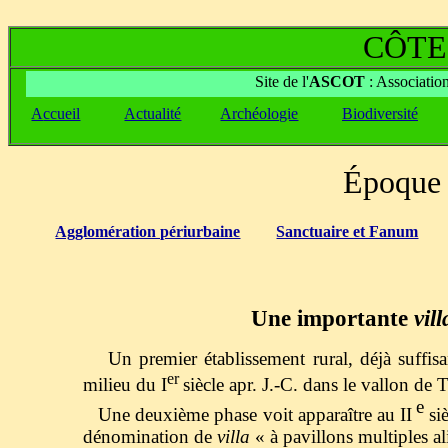
CÔTE
Site de l'
ASCOT
: Associatio
A
ccueil
Actualité
Archéologie
Biodiversité
Époque 
Agglomération périurbaine
Sanctuaire et Fanum
Une importante
vil
Un premier établissement rural, déjà suffi
er
milieu du I
siècle apr. J.-C. dans le vallon de
e
Une deuxième phase voit apparaître au II
si
dénomination de
villa
« à pavillons multiples al